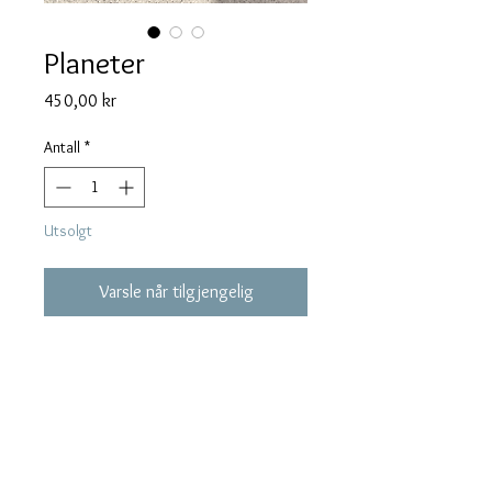
Planeter
Pris
450,00 kr
Antall
*
Utsolgt
Varsle når tilgjengelig
Ørepynt i børstet sølv 
m/sølvstoppere. Diameter 11 mm. 
Retur og bytting