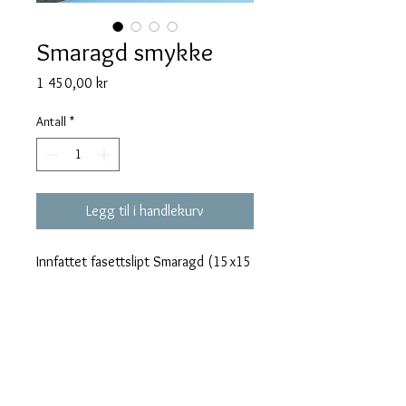
Smaragd smykke
Pris
1 450,00 kr
Antall
*
Legg til i handlekurv
Innfattet fasettslipt Smaragd (15x15
mm) med slangekjede i ekte sølv
(925S, 45 cm).
Retur og bytting
Dersom du ikke er fornøyd med